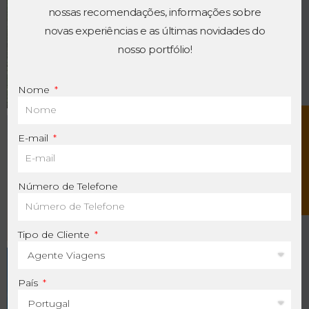
nossas recomendações, informações sobre
novas experiências e as últimas novidades do
nosso portfólio!
Nome
C
o
n
t
a
c
t
e
-
n
o
E-mail
Número de Telefone
Tipo de Cliente
País