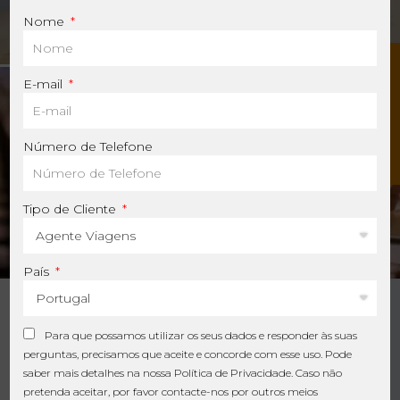
Momentos que alargam horizontes
Nome
C
o
n
t
a
c
t
e
-
n
o
E-mail
CORPORATE E
Número de Telefone
EVENTOS
Tipo de Cliente
Cenários para memórias inesquecíveis
País
AS SUAS PRÓXIMAS
FÉRIAS INCRÍVEIS
Para que possamos utilizar os seus dados e responder às suas
perguntas, precisamos que aceite e concorde com esse uso. Pode
COMEÇAM HOJE
saber mais detalhes na nossa
Política de Privacidade
. Caso não
pretenda aceitar, por favor contacte-nos por outros meios