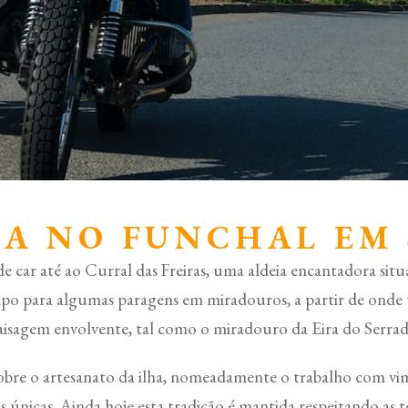
A NO FUNCHAL EM 
car até ao Curral das Freiras, uma aldeia encantadora situ
o para algumas paragens em miradouros, a partir de onde te
aisagem envolvente, tal como o miradouro da Eira do Serrad
sobre o artesanato da ilha, nomeadamente o trabalho com vim
 únicas. Ainda hoje esta tradição é mantida respeitando as t