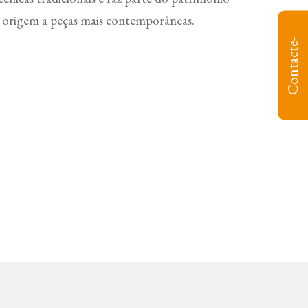
o origem a peças mais contemporâneas.
C
o
n
t
a
c
t
e
-
n
o