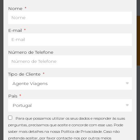
minimizar o desperdício, defendendo a
Nome
utilização de materiais reutilizáveis e
incentivando os viajantes a adoptarem
C
o
n
t
a
c
t
e
-
n
o
E-mail
práticas de desperdício zero durante as suas
viagens. Além disso, apoiamos ativamente a
restauração de habitats e os esforços de
Número de Telefone
conservação que protegem a vida selvagem
e os ecossistemas locais. A nossa ambição é
Tipo de Cliente
promover uma cultura de viagens que não
só respeite a natureza, mas que contribua
País
ativamente para a sua preservação,
assegurando que os ambientes frágeis sejam
Para que possamos utilizar os seus dados e responder às suas
salvaguardados para as gerações futuras.
perguntas, precisamos que aceite e concorde com esse uso. Pode
saber mais detalhes na nossa
Política de Privacidade
. Caso não
pretenda aceitar, por favor contacte-nos por outros meios
Comunidades sociais e tradições:
No