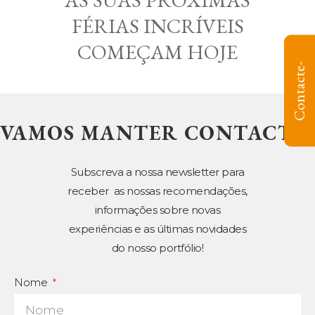
AS SUAS PRÓXIMAS
FÉRIAS INCRÍVEIS
COMEÇAM HOJE
C
o
n
t
a
c
t
e
-
n
o
VAMOS MANTER CONTACTO!
Subscreva a nossa newsletter para
receber as nossas recomendações,
informações sobre novas
experiências e as últimas novidades
do nosso portfólio!
Nome