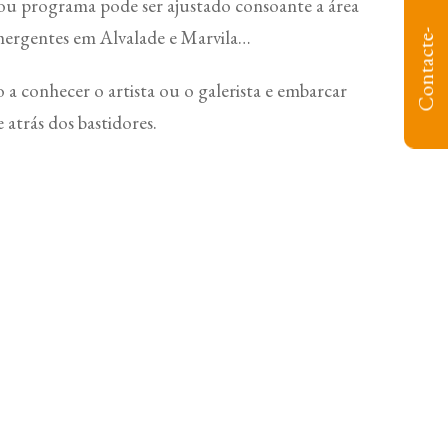
o ou programa pode ser ajustado consoante a área
mergentes em Alvalade e Marvila…
C
o
n
t
a
c
t
e
-
n
o
 a conhecer o artista ou o galerista e embarcar
 atrás dos bastidores.