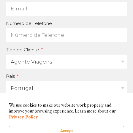
Número de Telefone
Tipo de Cliente
País
Para que possamos utilizar os seus dados e responder às suas
We use cookies to make our website work properly and
improve your browsing experience. Learn more about our
perguntas, precisamos que aceite e concorde com esse uso.
Privacy Policy
Pode saber mais detalhes na nossa
Política de Privacidade
. Caso não
Accept
pretenda aceitar, por favor contacte-nos por outros meios disponíveis.