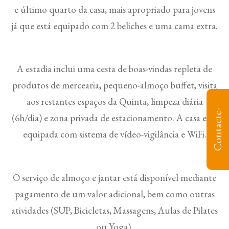
e último quarto da casa, mais apropriado para jovens
já que está equipado com 2 beliches e uma cama extra.
A estadia inclui uma cesta de boas-vindas repleta de
produtos de mercearia, pequeno-almoço buffet, visita
aos restantes espaços da Quinta, limpeza diária
C
o
n
t
a
c
t
e
-
n
o
(6h/dia) e zona privada de estacionamento. A casa está
equipada com sistema de vídeo-vigilância e WiFi.
O serviço de almoço e jantar está disponível mediante
pagamento de um valor adicional, bem como outras
atividades (SUP, Bicicletas, Massagens, Aulas de Pilates
ou Yoga).