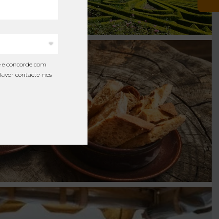
te e concorde com
 favor contacte-nos