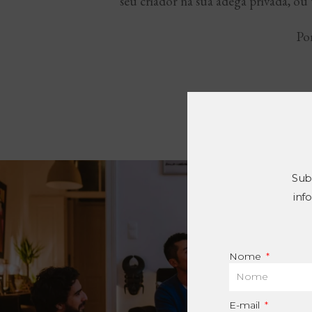
seu criador na sua adega privada, ou
Po
Sub
inf
Nome
E-mail