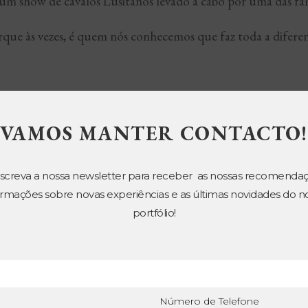
 um show de cavalos Lusitanos levado a cabo por uma das fam
rque às vezes, é quem nós conhecemos que faz toda a diferen
All
Centro
Lisboa & Arredores
VAMOS MANTER CONTACTO!
screva a nossa newsletter para receber as nossas recomendaç
ormações sobre novas experiências e as últimas novidades do n
portfólio!
Número de Telefone