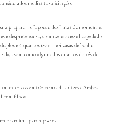
onsiderados mediante solicitação.
l para preparar refeições e desfrutar de momentos
les e despretensiosa, como se estivesse hospedado
 duplos e 4 quartos twin – e 4 casas de banho
 sala, assim como alguns dos quartos do rés-do-
e um quarto com três camas de solteiro. Ambos
l com filhos.
a o jardim e para a piscina.