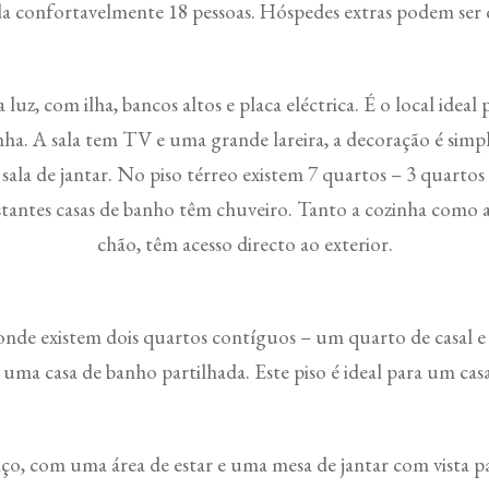
da confortavelmente 18 pessoas. Hóspedes extras podem ser c
uz, com ilha, bancos altos e placa eléctrica. É o local idea
nha. A sala tem TV e uma grande lareira, a decoração é simp
à sala de jantar. No piso térreo existem 7 quartos – 3 quartos
stantes casas de banho têm chuveiro. Tanto a cozinha como a
chão, têm acesso directo ao exterior.
 onde existem dois quartos contíguos – um quarto de casal 
 uma casa de banho partilhada. Este piso é ideal para um casa
ço, com uma área de estar e uma mesa de jantar com vista par