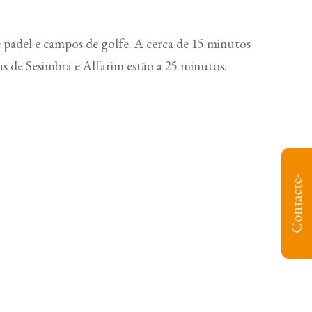
e padel e campos de golfe. A cerca de 15 minutos
as de Sesimbra e Alfarim estão a 25 minutos.
C
o
n
t
a
c
t
e
-
n
o