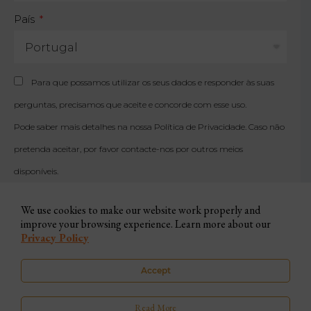
País
Para que possamos utilizar os seus dados e responder às suas
perguntas, precisamos que aceite e concorde com esse uso.
Pode saber mais detalhes na nossa
Política de Privacidade
. Caso não
pretenda aceitar, por favor contacte-nos por outros meios
disponíveis.
We use cookies to make our website work properly and
improve your browsing experience. Learn more about our
SUBSCREVER
Privacy Policy
Accept
© 2023 The Little Orange – Todos os Direitos
Read More