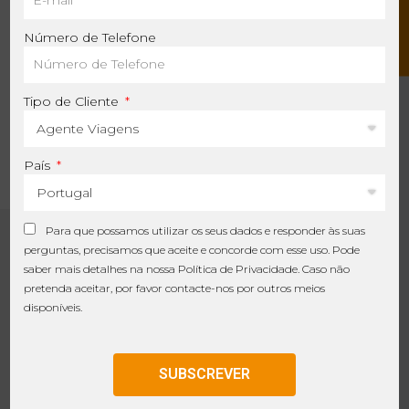
C
o
n
t
a
c
t
e
-
n
o
Número de Telefone
AS SUAS PRÓXIMAS
Tipo de Cliente
FÉRIAS INCRÍVEIS
COMEÇAM HOJE
País
Para que possamos utilizar os seus dados e responder às suas
perguntas, precisamos que aceite e concorde com esse uso. Pode
VAMOS MANTER
saber mais detalhes na nossa
Política de Privacidade
. Caso não
pretenda aceitar, por favor contacte-nos por outros meios
CONTACTO!
disponíveis.
Subscreva a nossa newsletter para
SUBSCREVER
receber as nossas
recomendações, informações