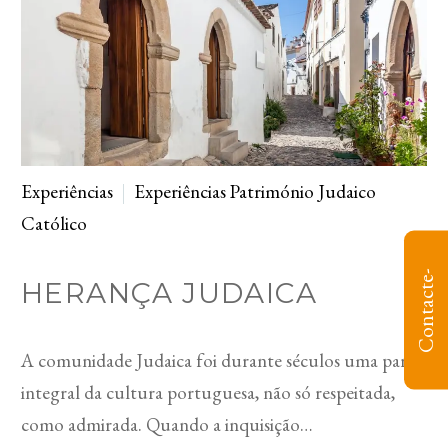
Experiências
Experiências Património Judaico
Católico
C
o
n
t
a
c
t
e
-
n
o
HERANÇA JUDAICA
A comunidade Judaica foi durante séculos uma parte
integral da cultura portuguesa, não só respeitada,
como admirada. Quando a inquisição…